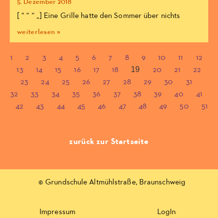
5. Dezember 2018
[ “ “ “ „] Eine Grille hatte den Sommer über nichts
weiterlesen »
1
2
3
4
5
6
7
8
9
10
11
12
19
13
14
15
16
17
18
20
21
22
23
24
25
26
27
28
29
30
31
32
33
34
35
36
37
38
39
40
41
42
43
44
45
46
47
48
49
50
51
zurück zur Startseite
© Grundschule Altmühlstraße, Braunschweig
Impressum
LogIn