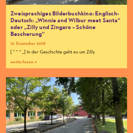
Zweisprachiges Bilderbuchkino: Englisch-
Deutsch: „Winnie and Wilbur meet Santa“
oder „Zilly und Zingaro – Schöne
Bescherung“
12. Dezember 2018
[ “ “ “ „] In der Geschichte geht es um Zilly
weiterlesen »