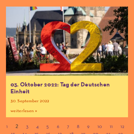
03. Oktober 2022: Tag der Deutschen
Einheit
30. September 2022
weiterlesen »
2
1
3
4
5
6
7
8
9
10
11
12