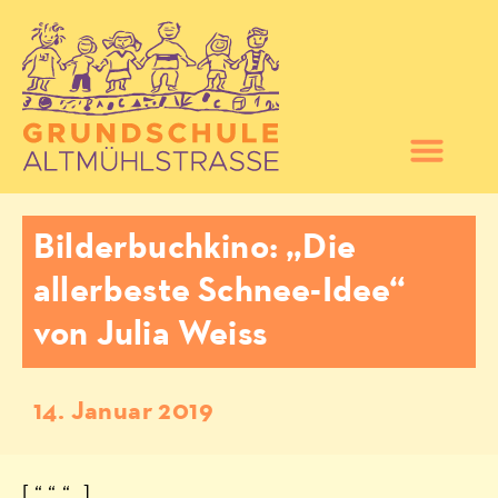
Bilderbuchkino: „Die
allerbeste Schnee-Idee“
von Julia Weiss
14. Januar 2019
[ “ “ “ „]