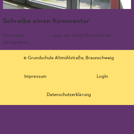
Schreibe einen Kommentar
Du musst
angemeldet
sein, um einen Kommentar
abzugeben.
© Grundschule Altmühlstraße, Braunschweig
Impressum
LogIn
Datenschutzerklärung