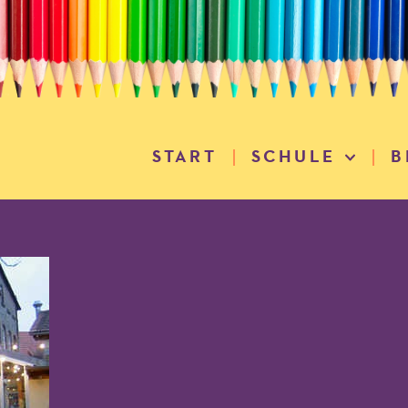
START
SCHULE
B