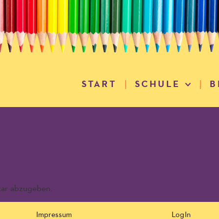
START
SCHULE
B
ar abzugeben.
Impressum
LogIn