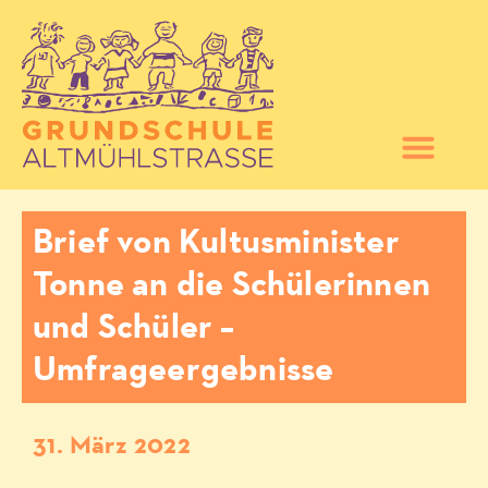
Brief von Kultusminister
Tonne an die Schülerinnen
und Schüler –
Umfrageergebnisse
31. März 2022