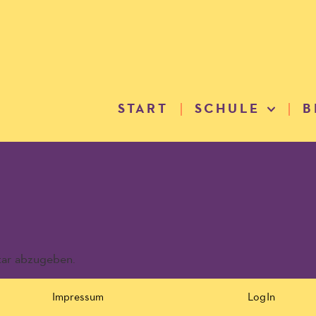
START
SCHULE
B
ar abzugeben.
Impressum
LogIn