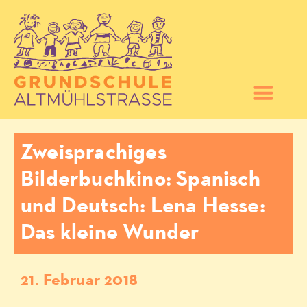
Zweisprachiges
Bilderbuchkino: Spanisch
und Deutsch: Lena Hesse:
Das kleine Wunder
21. Februar 2018