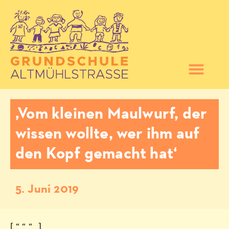
‚Vom kleinen Maulwurf, der
wissen wollte, wer ihm auf
den Kopf gemacht hat‘
5. Juni 2019
[ “ “ “ „]