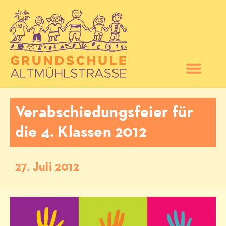
Verabschiedungsfeier für
die 4. Klassen 2012
27. Juli 2012