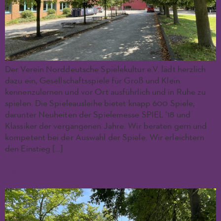
Der Verein Norddeutsche Spielekultur e.V. lädt herzlich
dazu ein, Gesellschaftsspiele für Groß und Klein
kennenzulernen und vor Ort ausführlich und in Ruhe zu
spielen. Die Spieleausleihe bietet knapp 600 Spiele,
darunter Neuheiten der Spielemesse SPIEL ’18 und
Klassiker der vergangenen Jahre. Wir beraten gern und
kompetent bei der Auswahl der Spiele. Wir erleichtern
den Einstieg […]
64. Kinderkarneval