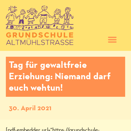
Tag für gewaltfreie
Erziehung: Niemand darf
euch wehtun!
30. April 2021
[pdf-embedder url=“https://grundschule-