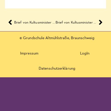
Brief von Kultusminister Tonne an die Eltern und Erziehungsberechtigten – Notbremse
Brief von Kultusminister Tonne an die Eltern und Erziehungsberechtigten und Schülerinnen und Schüler – Schulbetrieb ab dem 10. Mai 2021
© Grundschule Altmühlstraße, Braunschweig
Impressum
LogIn
Datenschutzerklärung