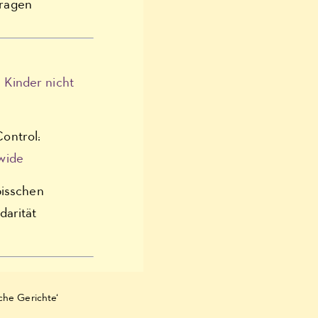
Fragen
 Kinder nicht
ontrol:
wide
bisschen
darität
che Gerichte‘