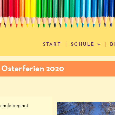
START
SCHULE
B
 Osterferien 2020
Schule beginnt