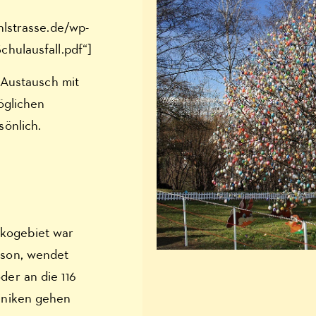
hlstrasse.de/wp-
hulausfall.pdf“]
 Austausch mit
öglichen
önlich.
ikogebiet war
erson, wendet
der an die 116
liniken gehen