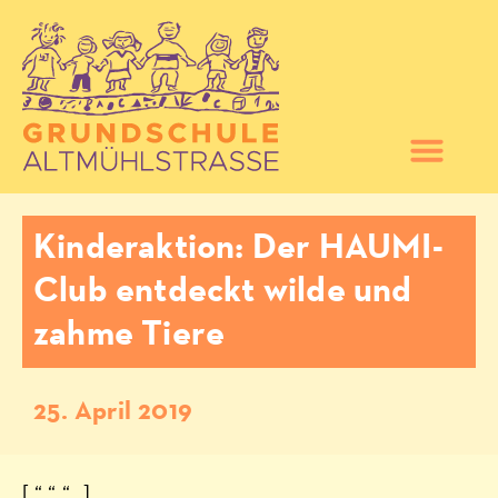
Kinderaktion: Der HAUMI-
Club entdeckt wilde und
zahme Tiere
25. April 2019
[ “ “ “ „]