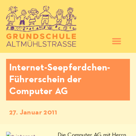
Internet-Seepferdchen-
Führerschein der
Computer AG
27. Januar 2011
Die Computer AG mit Herrn