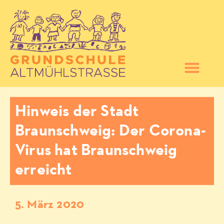
Hinweis der Stadt
Braunschweig: Der Corona-
Virus hat Braunschweig
erreicht
5. März 2020