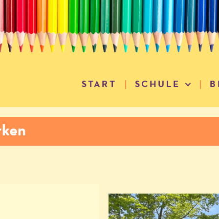
START
SCHULE
B
rken