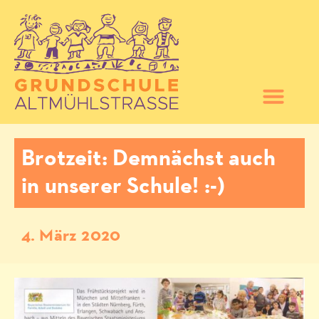
Brotzeit: Demnächst auch
in unserer Schule! :-)
4. März 2020