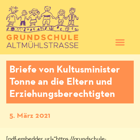
Briefe von Kultusminister
Tonne an die Eltern und
Erziehungsberechtigten
5. März 2021
[pdf-embedder url=“https://grundschule-