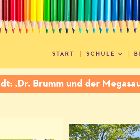
START
SCHULE
B
adt: ‚Dr. Brumm und der Megasau