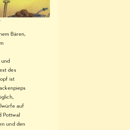
p
inem Bären,
im
 und
est des
opf ist
Hackenpieps
glich,
lwürfe auf
 Pottwal
ten und den