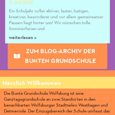
3. Juli 2025
Ein Schuljahr voller aktiver, lauter, lustiger,
kreativer, besonderer und vor allem gemeinsamer
Pausen liegt hinter uns! Wir wünschen tolle
Sommerferien und
weiterlesen »
ZUM BLOG-ARCHIV DER
BUNTEN GRUNDSCHULE
Herzlich Willkommen
Die Bunte Grundschule Wolfsburg ist eine
Ganztagsgrundschule an zwei Standorten in den
benachbarten Wolfsburger Stadtteilen Westhagen und
Detmerode. Der Einzugsbereich der Schule umfasst das