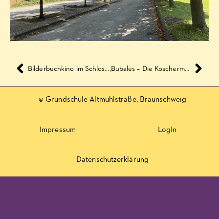
Bilderbuchkino im Schloss: ‚Der Schusch und der Bär‘
‚Bubales – Die Koschermaschine‘ – Vorstellung für Lehrer
© Grundschule Altmühlstraße, Braunschweig
Impressum
LogIn
Datenschutzerklärung